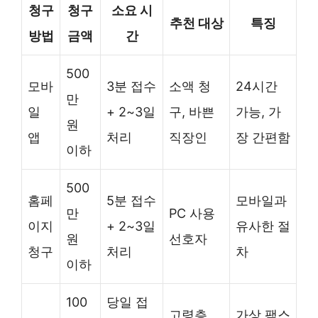
청구
청구
소요 시
추천 대상
특징
방법
금액
간
500
모바
3분 접수
소액 청
24시간
만
일
+ 2~3일
구, 바쁜
가능, 가
원
앱
처리
직장인
장 간편함
이하
500
홈페
5분 접수
모바일과
만
PC 사용
이지
+ 2~3일
유사한 절
원
선호자
청구
처리
차
이하
100
당일 접
고령층,
가상 팩스