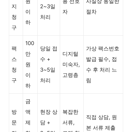
원
용 선호
사실상 동일한
지
2~3일
이
자
절차
청
처리
하
구
100
팩
당일 접
가상 팩스번호
만
디지털
스
수 +
발급 필수, 접
원
미숙자,
청
3~5일
수 후 처리 느
이
고령층
구
처리
림
하
금
방
액
현장 상
복잡한
직접 상담, 원
문
제
담 +
서류,
본 서류 제출