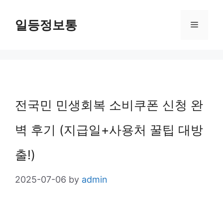
Skip
일등정보통
Menu
to
content
전국민 민생회복 소비쿠폰 신청 완
벽 후기 (지급일+사용처 꿀팁 대방
출!)
2025-07-06
by
admin