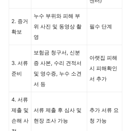
센터)
누수 부위와 피해 부
2. 증거
위 사진 및 동영상 촬
필수 단계
확보
영
보험금 청구서, 신분
아랫집 피해
3. 서류
증 사본, 수리 견적서
시 피해확인
준비
및 영수증, 누수 소견
서 추가
서 등
4. 서류
제출 및
서류 제출 후 심사 및
추가 서류 요
손해 사
현장 조사 가능
청 가능