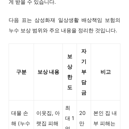
게 받을 수 있습니다.
다음 표는 삼성화재 일상생활 배상책임 보험의
누수 보상 범위와 주요 내용을 정리한 것입니다.
자
보
기
상
구분
보상 내용
부
비고
한
담
도
금
최
대물 손
이웃집, 아
20
본인 집 내
대 1
해 (누수
랫집 피해
만
부 피해는
억