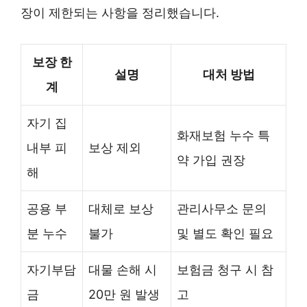
장이 제한되는 사항을 정리했습니다.
보장 한
설명
대처 방법
계
자기 집
화재보험 누수 특
내부 피
보상 제외
약 가입 권장
해
공용 부
대체로 보상
관리사무소 문의
분 누수
불가
및 별도 확인 필요
자기부담
대물 손해 시
보험금 청구 시 참
금
20만 원 발생
고