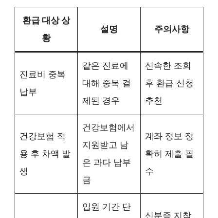
환급 대상 상
설명
주의사항
황
같은 진료에
신속한 조회
진료비 중복
대해 중복 결
후 환급 신청
납부
제된 경우
추천
건강보험에서
건강보험 적
계좌 정보 정
지원받고 남
용 후 차액 발
확히 제출 필
은 과다 납부
생
수
금
입원 기간 단
신분증 지참