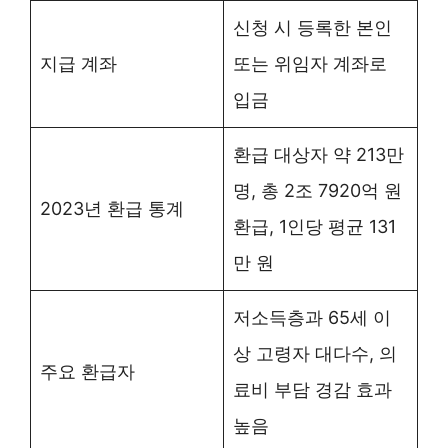
신청 시 등록한 본인
지급 계좌
또는 위임자 계좌로
입금
환급 대상자 약 213만
명, 총 2조 7920억 원
2023년 환급 통계
환급, 1인당 평균 131
만 원
저소득층과 65세 이
상 고령자 대다수, 의
주요 환급자
료비 부담 경감 효과
높음