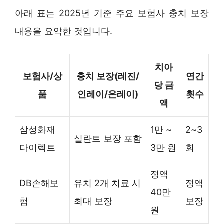
아래 표는 2025년 기준 주요 보험사 충치 보장
내용을 요약한 것입니다.
치아
보험사/상
충치 보장(레진/
연간
당 금
품
인레이/온레이)
횟수
액
삼성화재
1만 ~
2~3
실란트 보장 포함
다이렉트
3만 원
회
정액
DB손해보
유치 2개 치료 시
정액
40만
험
최대 보장
보장
원