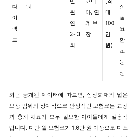
만
코니
(최
다
원
정
원,
아, 연
대
이
필
연
계 보
100
렉
요
2~3
장
만
트
한
회
원)
초
등
생
최근 공개된 데이터에 따르면, 삼성화재의 넓은
보장 범위와 상대적으로 안정적인 보험료는 교정
과 충치 치료가 모두 필요한 아이들에게 실용적
입니다. 다만 월 보험료가 1.6만 원 이상으로 다소