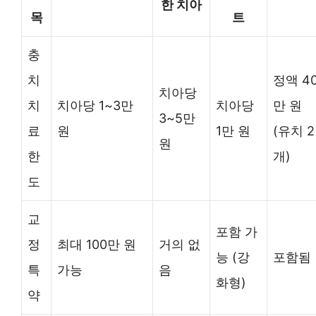
한 치아
목
트
충
치
정액 4
치아당
치
치아당 1~3만
치아당
만 원
3~5만
료
원
1만 원
(유치 2
원
한
개)
도
교
포함 가
정
최대 100만 원
거의 없
능 (강
포함됨
특
가능
음
화형)
약