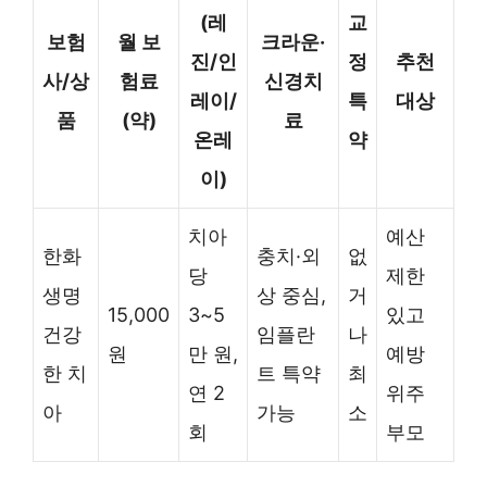
(레
교
보험
월 보
크라운·
진/인
정
추천
사/상
험료
신경치
레이/
특
대상
품
(약)
료
온레
약
이)
치아
예산
한화
충치·외
없
당
제한
생명
상 중심,
거
15,000
3~5
있고
건강
임플란
나
원
만 원,
예방
한 치
트 특약
최
연 2
위주
아
가능
소
회
부모