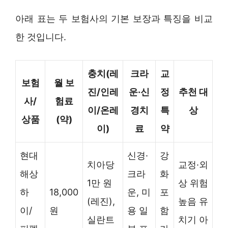
아래 표는 두 보험사의 기본 보장과 특징을 비교
한 것입니다.
충치(레
크라
교
보험
월 보
진/인레
운·신
정
추천 대
사/
험료
이/온레
경치
특
상
상품
(약)
이)
료
약
현대
신경·
강
치아당
교정·외
해상
크라
화
1만 원
상 위험
하
18,000
운, 미
포
(레진),
높음 유
이/
원
용 일
함
실란트
치기 아