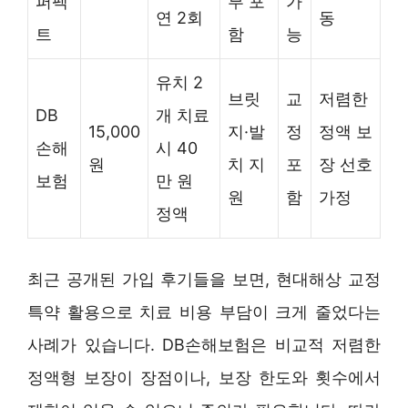
퍼펙
부 포
가
연 2회
동
트
함
능
유치 2
브릿
교
저렴한
DB
개 치료
15,000
지·발
정
정액 보
손해
시 40
원
치 지
포
장 선호
보험
만 원
원
함
가정
정액
최근 공개된 가입 후기들을 보면, 현대해상 교정
특약 활용으로 치료 비용 부담이 크게 줄었다는
사례가 있습니다. DB손해보험은 비교적 저렴한
정액형 보장이 장점이나, 보장 한도와 횟수에서