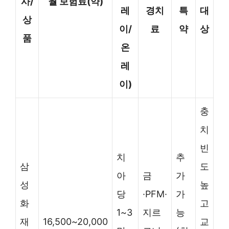
사/
월 보험료(약)
레
경치
특
대
상
이/
료
약
상
품
온
레
이)
충
치
빈
치
추
삼
도
아
금
가
성
높
당
·PFM·
가
화
고
1~3
지르
능
재
16,500~20,000
교