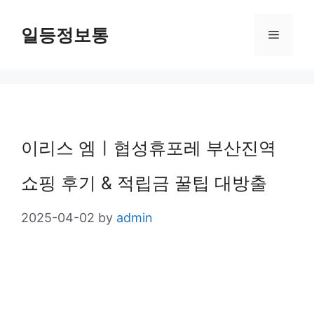
Skip
일등정보통
Menu
to
content
이리스 엠ㅣ협성휴포레 부산진역
쇼핑 후기 & 적립금 꿀팁 대방출
2025-04-02
by
admin