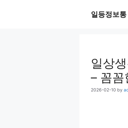
Skip
일등정보통
to
content
일상생
– 꼼꼼
2026-02-10
by
a