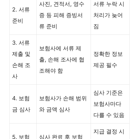
사진, 견적서, 영수
서류 누락 시
2. 서류
증 등 피해 증빙서
처리가 늦어
준비
류 준비
짐
3. 서류
보험사에 서류 제
제출 및
정확한 정보
출, 손해 조사에 협
손해 조
제공 필수
조해야 함
사
심사 기준은
4. 보험
보험사가 손해 범위
보험사마다
금 심사
와 금액 심사
다를 수 있음
지급 결정 시
5. 보험
심사 완료 후 보험