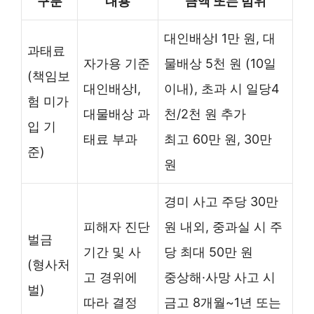
구분
내용
금액 또는 범위
대인배상I 1만 원, 대
과태료
자가용 기준
물배상 5천 원 (10일
(책임보
대인배상I,
이내), 초과 시 일당4
험 미가
대물배상 과
천/2천 원 추가
입 기
태료 부과
최고 60만 원, 30만
준)
원
경미 사고 주당 30만
피해자 진단
원 내외, 중과실 시 주
벌금
기간 및 사
당 최대 50만 원
(형사처
고 경위에
중상해·사망 사고 시
벌)
따라 결정
금고 8개월~1년 또는