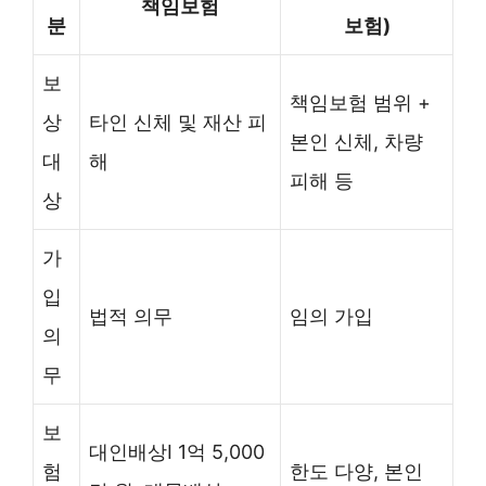
책임보험
분
보험)
보
책임보험 범위 +
상
타인 신체 및 재산 피
본인 신체, 차량
대
해
피해 등
상
가
입
법적 의무
임의 가입
의
무
보
대인배상Ⅰ 1억 5,000
험
한도 다양, 본인