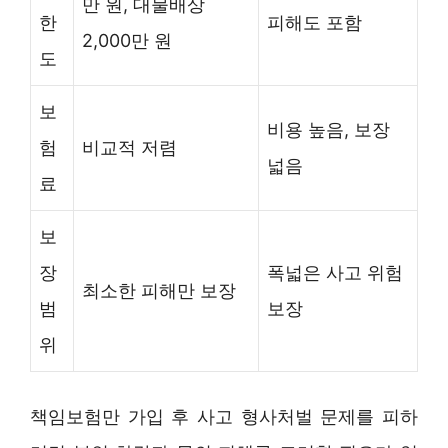
만 원, 대물배상
한
피해도 포함
2,000만 원
도
보
비용 높음, 보장
험
비교적 저렴
넓음
료
보
장
폭넓은 사고 위험
최소한 피해만 보장
범
보장
위
책임보험만 가입 후 사고 형사처벌 문제를 피하