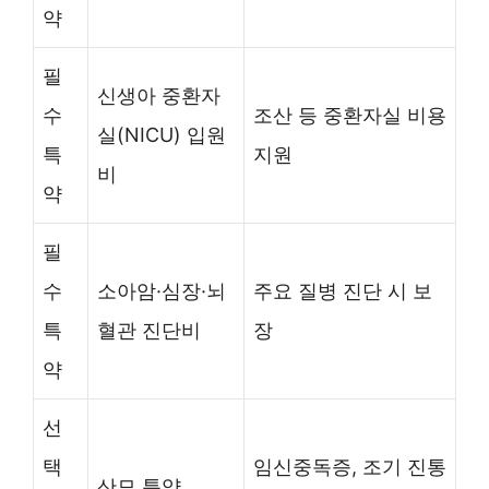
약
필
신생아 중환자
수
조산 등 중환자실 비용
실(NICU) 입원
특
지원
비
약
필
수
소아암·심장·뇌
주요 질병 진단 시 보
특
혈관 진단비
장
약
선
택
임신중독증, 조기 진통
산모 특약