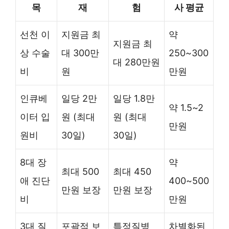
목
재
험
사 평균
선천 이
지원금 최
약
지원금 최
상 수술
대 300만
250~300
대 280만원
비
원
만원
인큐베
일당 2만
일당 1.8만
약 1.5~2
이터 입
원 (최대
원 (최대
만원
원비
30일)
30일)
8대 장
약
최대 500
최대 450
애 진단
400~500
만원 보장
만원 보장
비
만원
3대 질
포괄적 보
특정질병
차별화된