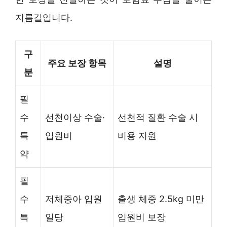
지름길입니다.
구
주요 보장 항목
설명
분
필
수
선천이상 수술·
선천적 질환 수술 시
특
입원비
비용 지원
약
필
수
저체중아 입원
출생 체중 2.5kg 미만
특
일당
입원비 보장