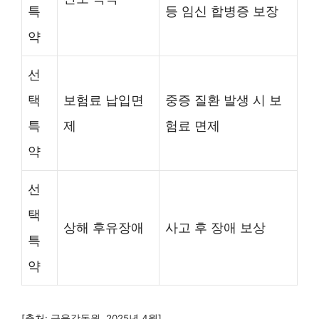
특
등 임신 합병증 보장
약
선
택
보험료 납입면
중증 질환 발생 시 보
특
제
험료 면제
약
선
택
상해 후유장애
사고 후 장애 보상
특
약
[출처: 금융감독원, 2025년 4월]