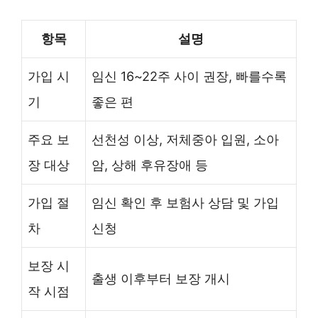
항목
설명
가입 시
임신 16~22주 사이 권장, 빠를수록
기
좋은 편
주요 보
선천성 이상, 저체중아 입원, 소아
장 대상
암, 상해 후유장애 등
가입 절
임신 확인 후 보험사 상담 및 가입
차
신청
보장 시
출생 이후부터 보장 개시
작 시점