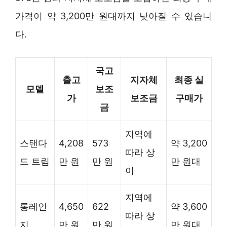
가격이 약 3,200만 원대까지 낮아질 수 있습니
다.
국고
출고
지자체
최종 실
모델
보조
가
보조금
구매가
금
지역에
스탠다
4,208
573
약 3,200
따라 상
드 트림
만 원
만 원
만 원대
이
지역에
롱레인
4,650
622
약 3,600
따라 상
지
만 원
만 원
만 원대